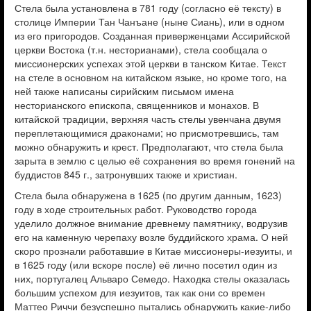
Стела была установлена в 781 году (согласно её тексту) в
столице Империи Тан Чанъане (ныне Сиань), или в одном
из его пригородов. Созданная приверженцами Ассирийской
церкви Востока (т.н. несторианами), стела сообщала о
миссионерских успехах этой церкви в танском Китае. Текст
на стеле в основном на китайском языке, но кроме того, на
ней также написаны сирийским письмом имена
несторианского епископа, священников и монахов. В
китайской традиции, верхняя часть стелы увенчана двумя
переплетающимися драконами; но присмотревшись, там
можно обнаружить и крест. Предполагают, что стела была
зарыта в землю с целью её сохранения во время гонений на
буддистов 845 г., затронувших также и христиан.
Стела была обнаружена в 1625 (по другим данным, 1623)
году в ходе строительных работ. Руководство города
уделило должное внимание древнему памятнику, водрузив
его на каменную черепаху возле буддийского храма. О ней
скоро прознали работавшие в Китае миссионеры-иезуиты, и
в 1625 году (или вскоре после) её лично посетил один из
них, португалец Альваро Семедо. Находка стелы оказалась
большим успехом для иезуитов, так как они со времен
Маттео Риччи безуспешно пытались обнаружить какие-либо