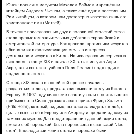
Юнли: польским иезуитом Михалом Боймом и крещёным
китайцем Андреем Чжэном, а также ещё одним посетившим
Рим китайцем, о котором нам достоверно известно лишь его
христианское имя (Матвей).
В течение последовавших двух с половиной столетий стела
стала предметом значительных дебатов в европейской и
американской литературе. Как правило, противники иезуитов
обвиняли их в фальсификации стелы в интересах
деятельности иезуитов в Китае. Но исследования серьезных
синологов в конце XIX и начале XX в. (как иезуита Анри
Авре, так и светского учёного Поля Пеллио) подтвердили
подлинность стелы.
С конца XIX века в европейской прессе начались
раздаваться голоса, предлагавшие вывезти стелу из Китая в
Европу. В 1907 году сианьские власти узнали о деятельности
прибывшего в Сиань датского авантюриста Фрица Хольма
(Frits Holm), который, видимо, пытался завладеть стелой, с
целью вывоза её в Европу или Америку и продажи одному из
тамошних музеев. Для предотвращения данной акции стела,
вместе с её черепахой, была перенесена в сианьский "Лес
стел". Впоследствии копия стелы и черепахи были