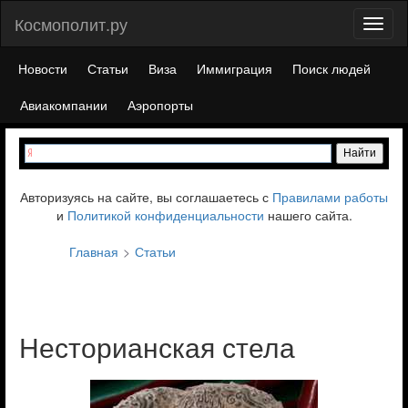
Космополит.ру
Toggl
naviga
Новости
Статьи
Виза
Иммиграция
Поиск людей
Авиакомпании
Аэропорты
Авторизуясь на сайте, вы соглашаетесь с
Правилами работы
и
Политикой конфиденциальности
нашего сайта.
Главная
Статьи
Несторианская стела