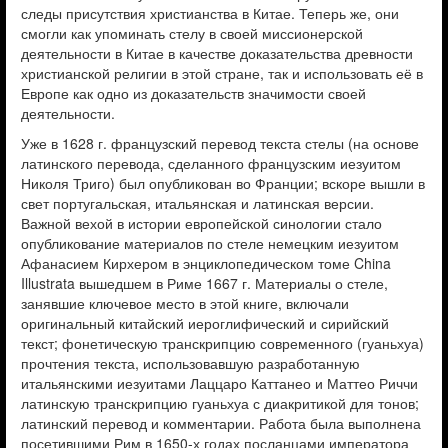
следы присутствия христианства в Китае. Теперь же, они
смогли как упоминать стелу в своей миссионерской
деятельности в Китае в качестве доказательства древности
христианской религии в этой стране, так и использовать её в
Европе как одно из доказательств значимости своей
деятельности.
Уже в 1628 г. французский перевод текста стелы (на основе
латинского перевода, сделанного французским иезуитом
Николя Триго) был опубликован во Франции; вскоре вышли в
свет португальская, итальянская и латинская версии.
Важной вехой в истории европейской синологии стало
опубликование материалов по стеле немецким иезуитом
Афанасием Кирхером в энциклопедическом томе China
Illustrata вышедшем в Риме 1667 г. Материалы о стеле,
занявшие ключевое место в этой книге, включали
оригинальный китайский иероглифический и сирийский
текст; фонетическую транскрипцию современного (гуаньхуа)
прочтения текста, использовавшую разработанную
итальянскими иезуитами Лаццаро Каттанео и Маттео Риччи
латинскую транскрипцию гуаньхуа с диакритикой для тонов;
латинский перевод и комментарии. Работа была выполнена
посетившими Рим в 1650-х годах посланцами императора