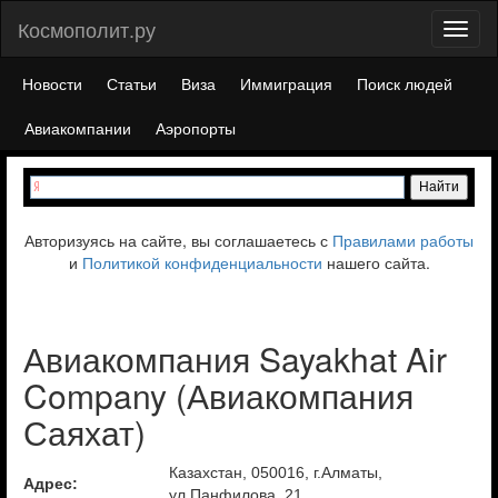
Космополит.ру
Toggl
naviga
Новости
Статьи
Виза
Иммиграция
Поиск людей
Авиакомпании
Аэропорты
Авторизуясь на сайте, вы соглашаетесь с
Правилами работы
и
Политикой конфиденциальности
нашего сайта.
Авиакомпания Sayakhat Air
Company (Авиакомпания
Саяхат)
Казахстан, 050016, г.Алматы,
Адрес:
ул.Панфилова, 21