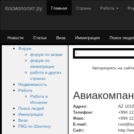
Космополит.ру
Главная
Страны
Работа
Фо
Новости
Статьи
Виза
Иммиграция
Поиск люде
Форум
форум по визам
форум по
иммиграции
Авторизуясь на сайт
работа в других
странах
Недвижимость
Авиакомпани
Работа
Работа в
Испании
Адрес:
AZ 1010
Поиск людей
Телефон:
+994 12
Иммиграция
Факс:
+994 12
Виза
E-mail:
root@tu
FAQ по Шенгену
Сайт:
http://w