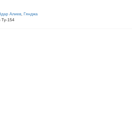
йдар Алиев
,
Гянджа
 Ту-154