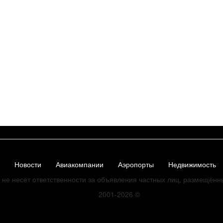
Новости
Авиакомпании
Аэропорты
Недвижимость
не несёт ответственности за объявления частных лиц, размещённ
2001-2026
©