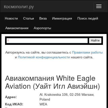
Космополит.ру
Toggl
naviga
Новости
Статьи
Виза
Иммиграция
Поиск людей
Авиакомпании
Аэропорты
Авторизуясь на сайте, вы соглашаетесь с
Правилами работы
и
Политикой конфиденциальности
нашего сайта.
Авиакомпания White Eagle
Aviation (Уайт Игл Авиэйшн)
Al. Krakowska 106, 02-256 Warsaw,
Адрес:
Poland
Код ИКАО:
WEA