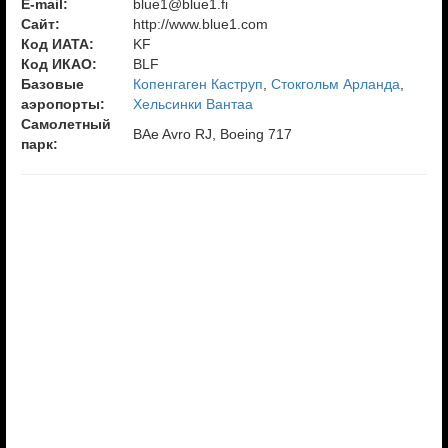
E-mail:
blue1@blue1.fi
Сайт:
http://www.blue1.com
Код ИАТА:
KF
Код ИКАО:
BLF
Базовые
Копенгаген Каструп
,
Стокгольм Арланда
,
аэропорты:
Хельсинки Вантаа
Самолетный
BAe Avro RJ, Boeing 717
парк: