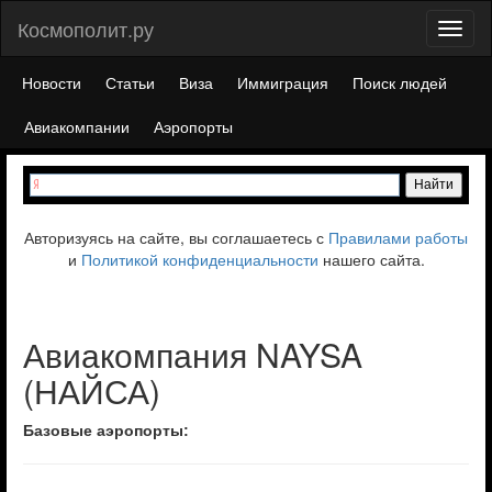
Космополит.ру
Toggl
naviga
Новости
Статьи
Виза
Иммиграция
Поиск людей
Авиакомпании
Аэропорты
Авторизуясь на сайте, вы соглашаетесь с
Правилами работы
и
Политикой конфиденциальности
нашего сайта.
Авиакомпания NAYSA
(НАЙСА)
Базовые аэропорты: