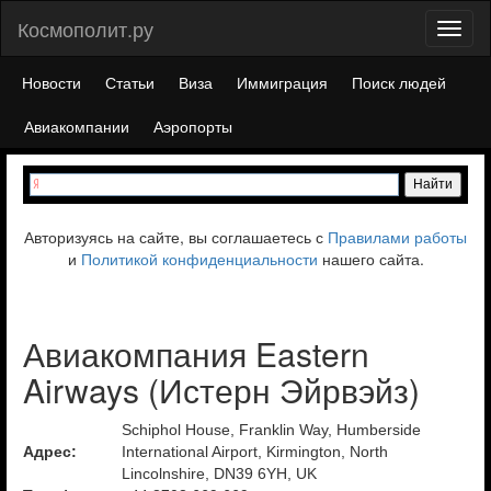
Космополит.ру
Toggl
naviga
Новости
Статьи
Виза
Иммиграция
Поиск людей
Авиакомпании
Аэропорты
Авторизуясь на сайте, вы соглашаетесь с
Правилами работы
и
Политикой конфиденциальности
нашего сайта.
Авиакомпания Eastern
Airways (Истерн Эйрвэйз)
Schiphol House, Franklin Way, Humberside
Адрес:
International Airport, Kirmington, North
Lincolnshire, DN39 6YH, UK