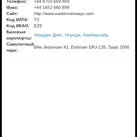
Телефон:
+44 8703 669 669
Факс:
+44 1652 680 899
Сайт:
http://www.easternairways.com
Код ИАТА:
T3
Код ИКАО:
EZE
Базовые
Абердин Дайс
,
Норидж
,
Хамберсайд
аэропорты:
Самолетный
BAe Jetstream 41, Embraer ERJ-135, Saab 2000
парк: