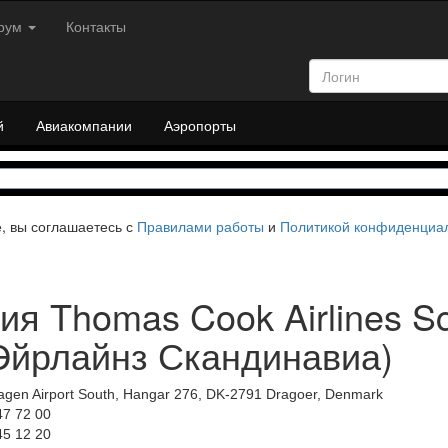
рум
Контакты
й
Авиакомпании
Аэропорты
е, вы соглашаетесь с
Правилами работы
и
Политикой конфиденциа
я Thomas Cook Airlines Sc
 Эйрлайнз Скандинавиа)
gen Airport South, Hangar 276, DK-2791 Dragoer, Denmark
47 72 00
45 12 20