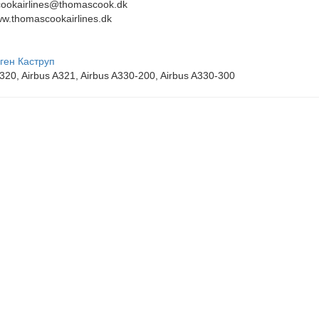
ookairlines@thomascook.dk
ww.thomascookairlines.dk
ген Каструп
A320, Airbus A321, Airbus A330-200, Airbus A330-300