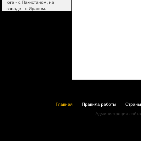
юге - с Пакистаном, на
западе - с Ираном.
Главная
Правила работы
Страны
Администрация сайта 