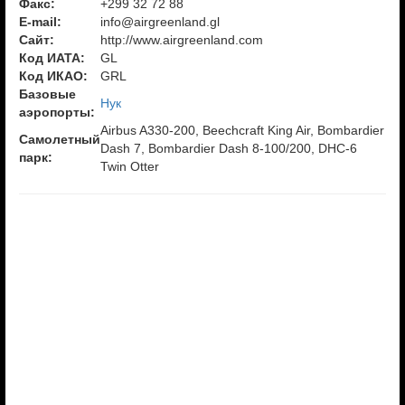
Факс:
+299 32 72 88
E-mail:
info@airgreenland.gl
Сайт:
http://www.airgreenland.com
Код ИАТА:
GL
Код ИКАО:
GRL
Базовые
Нук
аэропорты:
Airbus A330-200, Beechcraft King Air, Bombardier
Самолетный
Dash 7, Bombardier Dash 8-100/200, DHC-6
парк:
Twin Otter