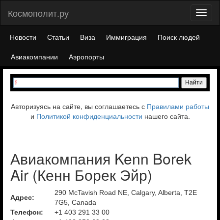
Космополит.ру
Toggl
naviga
Новости
Статьи
Виза
Иммиграция
Поиск людей
Авиакомпании
Аэропорты
Авторизуясь на сайте, вы соглашаетесь с
Правилами работы
и
Политикой конфиденциальности
нашего сайта.
Авиакомпания Kenn Borek
Air (Кенн Борек Эйр)
290 McTavish Road NE, Calgary, Alberta, T2E
Адрес:
7G5, Canada
Телефон:
+1 403 291 33 00