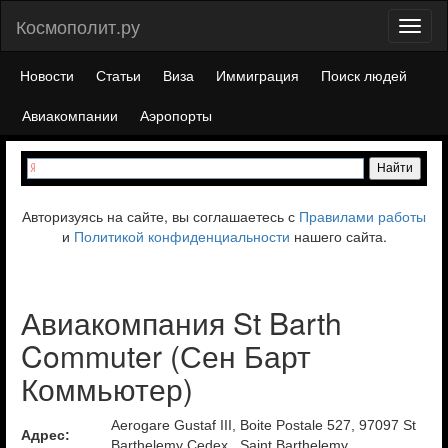
Космополит.ру
Toggl
naviga
Новости
Статьи
Виза
Иммиграция
Поиск людей
Авиакомпании
Аэропорты
Авторизуясь на сайте, вы соглашаетесь с
Правилами работы
и
Политикой конфиденциальности
нашего сайта.
Авиакомпания St Barth
Commuter (Сен Барт
Коммьютер)
Aerogare Gustaf III, Boite Postale 527, 97097 St
Адрес:
Barthelemy Cedex,, Saint Barthelemy