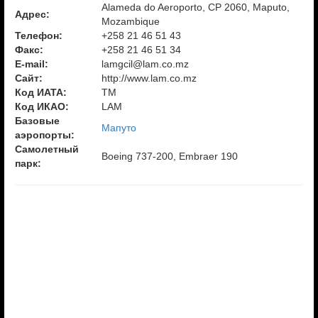
Alameda do Aeroporto, CP 2060, Maputo,
Адрес:
Mozambique
Телефон:
+258 21 46 51 43
Факс:
+258 21 46 51 34
E-mail:
lamgcil@lam.co.mz
Сайт:
http://www.lam.co.mz
Код ИАТА:
TM
Код ИКАО:
LAM
Базовые
Мапуто
аэропорты:
Самолетный
Boeing 737-200, Embraer 190
парк: