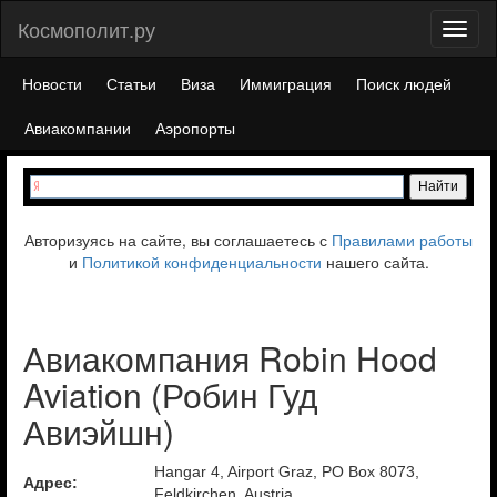
Космополит.ру
Toggl
naviga
Новости
Статьи
Виза
Иммиграция
Поиск людей
Авиакомпании
Аэропорты
Авторизуясь на сайте, вы соглашаетесь с
Правилами работы
и
Политикой конфиденциальности
нашего сайта.
Авиакомпания Robin Hood
Aviation (Робин Гуд
Авиэйшн)
Hangar 4, Airport Graz, PO Box 8073,
Адрес:
Feldkirchen, Austria