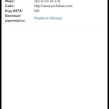
Факс:
+61 6723 24 276
Сайт:
http://www.norfolkair.com
Код ИАТА:
ON
Базовые
Норфолк Айленд
аэропорты: