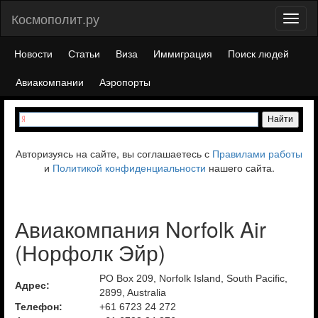
Космополит.ру
Toggl
naviga
Новости
Статьи
Виза
Иммиграция
Поиск людей
Авиакомпании
Аэропорты
Авторизуясь на сайте, вы соглашаетесь с
Правилами работы
и
Политикой конфиденциальности
нашего сайта.
Авиакомпания Norfolk Air
(Норфолк Эйр)
PO Box 209, Norfolk Island, South Pacific,
Адрес:
2899, Australia
Телефон:
+61 6723 24 272