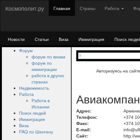
Космополит.ру
Главная
Страны
Работа
Фо
Новости
Статьи
Виза
Иммиграция
Поиск люде
Форум
форум по визам
форум по
иммиграции
Авторизуясь на сайт
работа в других
странах
Недвижимость
Авиакомпан
Работа
Работа в
Испании
Адрес:
Армения
Поиск людей
Телефон:
+374 10
Иммиграция
Факс:
+374 10
Виза
E-mail:
info@u
FAQ по Шенгену
Сайт:
http://