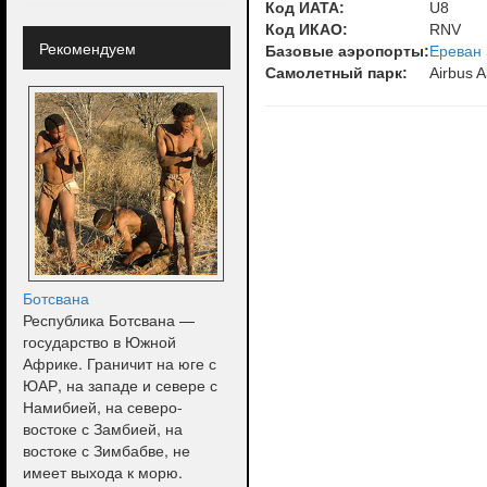
Код ИАТА:
U8
Код ИКАО:
RNV
Рекомендуем
Базовые аэропорты:
Ереван
Самолетный парк:
Airbus 
Ботсвана
Республика Ботсвана —
государство в Южной
Африке. Граничит на юге с
ЮАР, на западе и севере с
Намибией, на северо-
востоке с Замбией, на
востоке с Зимбабве, не
имеет выхода к морю.