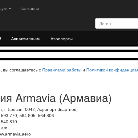
рум
Контакты
й
Авиакомпании
Аэропорты
е, вы соглашаетесь с
Правилами работы
и
Политикой конфиденциа
ия Armavia (Армавиа)
, г. Ереван, 0042, Аэропорт Звартноц
 593 770, 564 805, 564 806
 540 810
8.am
www.armavia.aero