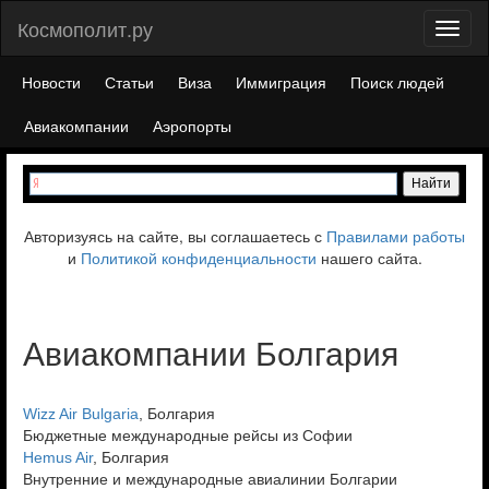
Космополит.ру
Toggl
naviga
Новости
Статьи
Виза
Иммиграция
Поиск людей
Авиакомпании
Аэропорты
Авторизуясь на сайте, вы соглашаетесь с
Правилами работы
и
Политикой конфиденциальности
нашего сайта.
Авиакомпании Болгария
Wizz Air Bulgaria
, Болгария
Бюджетные международные рейсы из Софии
Hemus Air
, Болгария
Внутренние и международные авиалинии Болгарии