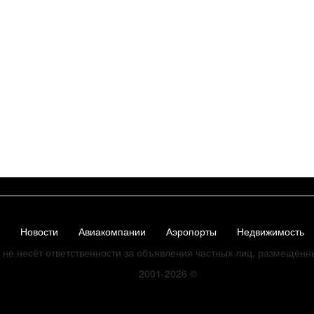
Новости
Авиакомпании
Аэропорты
Недвижимость
не несёт ответственности за объявления частных лиц, размещённ
2001-2026
©