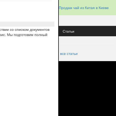
Продам чай из Китая в Киеве
ствии со списком документов
Статьи
офис. Мы подготовим полный
все статьи