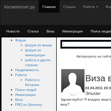
Космополит.ру
Главная
Страны
Работа
Фо
Новости
Статьи
Виза
Иммиграция
Поиск люде
Форум
форум по визам
форум по
иммиграции
Авторизуясь на сайт
работа в других
странах
Недвижимость
Работа
Виза 
Работа в
Испании
03.04.2011 20:
Поиск людей
Эльхан
Иммиграция
Гость
Здравствуйте! Я владею кварт
Виза
визу?
FAQ по Шенгену