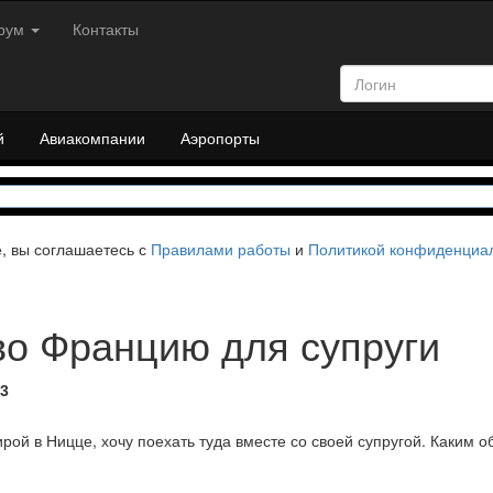
рум
Контакты
й
Авиакомпании
Аэропорты
е, вы соглашаетесь с
Правилами работы
и
Политикой конфиденциа
во Францию для супруги
33
ирой в Ницце, хочу поехать туда вместе со своей супругой. Каким 