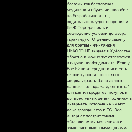
благами как бесплатная
медицина и обучение, пособие
по безработице и т.п.,
водительское. удостоверение и
ВНЖ.Порядочность и
соблюдение условий договора -
гарантирую. Отдельно замечу
для братвы - Финляндия
НИКОГО НЕ выдаёт в Хуйлостан
обратно и можно тут отлежаться
в случае необходимости. Если у
Вас IQ ниже среднего или есть
лишние деньги - позвольте
сперва украсть Ваши личные
данные, т.е. "кража идентитета"
для взятия кредитов, покупок и
др. преступных целей, жуликам в
интернете, которые не имеют
даже гражданства в ЕС. Весь
интернет пестрит такими
объявлениями мошеников с
заманчиво-смешными ценами.