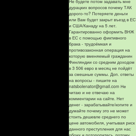
Не будете потом задавать мне
дурацких вопросов почему ТАК
дорого-то? Потеряете деньги
или Вам будет закрыт въезд в ЕС
и США/Канаду на 5 лет.
Гарантированно оформить ВНЖ
в ЕС с помощью фиктивного
брака - трудоёмкая и
противозаконная операция на
которую вменяемый гражданин
Финляндии со средним доходом
в 3 506 евро в месяц не пойдёт
за смешные суммы. Доп. ответы
на вопросы - пишите на
natsbolenator@gmail.com Не
читаю и не отвечаю на
комментарии на сайте. Нет
денег - зарабатывайте/копите и
думайте почему это не может
стоить дешевле среднего по
цене автомобиля, учитывая риск
данного преступления для нас
обоих и поторопитесь, потому