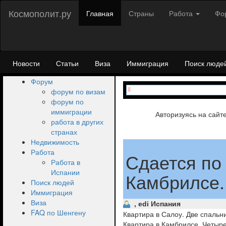
Космополит.ру
Главная
Страны
Работа
Фо
Новости
Статьи
Виза
Иммиграция
Поиск люде
Форум
форум по визам
форум по
иммиграции
Авторизуясь на сайт
работа в других
странах
Недвижимость
Работа
Сдается по
Работа в
Испании
Камбрилсе.
Поиск людей
Иммиграция
Виза
, edi Испания
FAQ по Шенгену
Квартира в Салоу. Две спальни
Квартира в Камбрилсе. Четыре