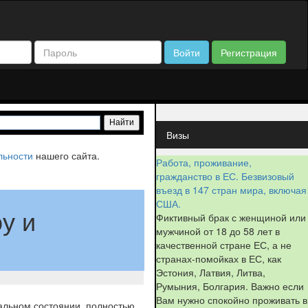
Войти
Регистрация
Визы
льности
нашего сайта.
Работа, проживание,
гражданство в ЕС. Безвизовый
въезд в 147 стран мира, включая
США.
у и
Фиктивный брак с женщиной или
мужчиной от 18 до 58 лет в
качественной стране ЕС, а не
странах-помойках в ЕС, как
Эстония, Латвия, Литва,
Румыния, Болгария. Важно если
Вам нужно спокойно проживать в
еальном состоянии, полностью