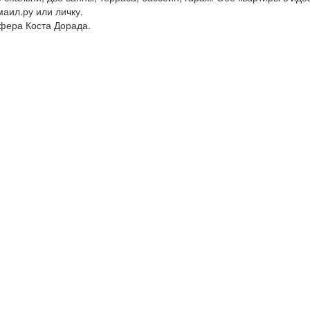
маил.ру или личку.
сфера Коста Дорада.