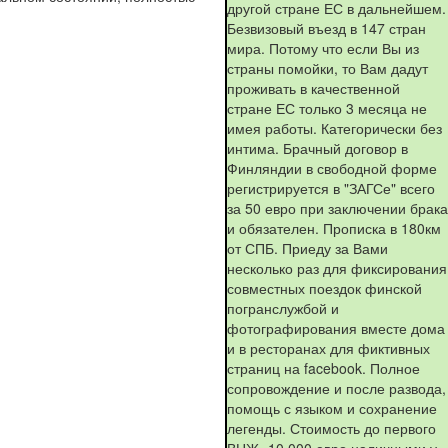
другой стране ЕС в дальнейшем.
Безвизовый въезд в 147 стран
мира. Потому что если Вы из
страны помойки, то Вам дадут
проживать в качественной
стране ЕС только 3 месяца не
имея работы. Категорически без
интима. Брачный договор в
Финляндии в свободной форме
регистрируется в "ЗАГСе" всего
за 50 евро при заключении брака
и обязателен. Прописка в 180км
от СПБ. Приеду за Вами
несколько раз для фиксирования
совместных поездок финской
погранслужбой и
фотографирования вместе дома
и в ресторанах для фиктивных
страниц на facebook. Полное
сопровождение и после развода,
помощь с языком и сохранение
легенды. Стоимость до первого
ВНЖ- 10 000 евро наличными у