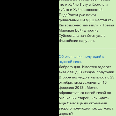
что и Хуйло-Путу в Кремле и
хублю и Хуйлостановской
ПидаРасеи уже почти
финальный ПИЗДЕЦ настал как
Вы возможно заметили и Третья
Мировая Война против
Хуйлостана начнётся уже в
ближайшие пару лет.
Об окончании полугодий в
годовой визе.
Доброго дня. Имеется годовая
виза с 90 д. В каждом полугодии.
Второе полугодие началось с 29
октября, виза закончится 10
февраля 2013г. Можно
обращаться за новой визой по
окончании старой, или ждать
еще 2 месяца до окончания
второго полугодия т.е. До конца
апреля?