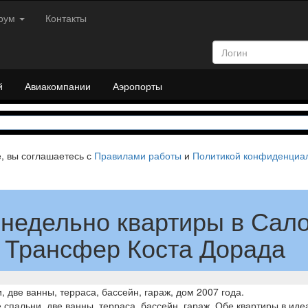
рум
Контакты
й
Авиакомпании
Аэропорты
е, вы соглашаетесь с
Правилами работы
и
Политикой конфиденциа
 недельно квартиры в Сало
 Трансфер Коста Дорада
, две ванны, терраса, бассейн, гараж, дом 2007 года.
 спальни, две ванны, терраса, бассейн, гараж. Обе квартиры в ид