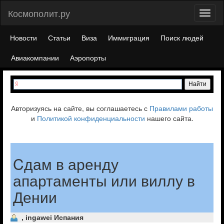
Космополит.ру
Toggl
naviga
Новости
Статьи
Виза
Иммиграция
Поиск людей
Авиакомпании
Аэропорты
Авторизуясь на сайте, вы соглашаетесь с
Правилами работы
и
Политикой конфиденциальности
нашего сайта.
Cдам в аренду
апартаменты или виллу в
Дении
, ingawei Испания