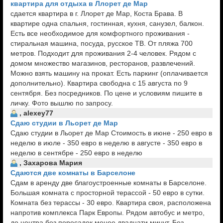
квартира для отдыха в Ллорет де Мар
сдается квартира в г. Ллорет де Мар, Коста Брава. В
квартире одна спальня, гостинная, кухня, санузел, балкон.
Есть все необходимое для комфортного проживания -
стиральная машина, посуда, русское ТВ. От пляжа 700
метров. Подходит для проживания 2-4 человек. Рядом с
домом множество магазинов, ресторанов, развлечений.
Можно взять машину на прокат. Есть паркинг (оплачивается
дополнительно). Квартира свободна с 15 августа по 9
сентября. Без посредников. По цене и условиям пишите в
личку. Фото вышлю по запросу.
, alexey77
Сдаю студии в Льорет де Мар
Сдаю студии в Льорет де Мар Стоимость в июне - 250 евро в
неделю в июле - 350 евро в неделю в августе - 350 евро в
неделю в сентябре - 250 евро в неделю
, Захарова Мария
Сдаются две комнаты в Барселоне
Сдам в аренду две благоустроенные комнаты в Барселоне.
Большая комната с просторной терассой - 50 евро в сутки.
Комната без терассы - 30 евро. Квартира своя, расположена
напротив комплекса Парк Европы. Рядом автобус и метро,
до центра без пересадок менее двадцати минут. Без