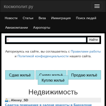
Космополит.ру
Toggl
naviga
Новости
Статьи
Виза
Иммиграция
Поиск людей
Авиакомпании
Аэропорты
Авторизуясь на сайте, вы соглашаетесь с
Правилами работы
и
Политикой конфиденциальности
нашего сайта.
Сдаю жильё
Сниму жильё
Продаю жильё
Куплю жильё
Недвижимость
, Alexey_SD
Cдаетса помещение в салоне красоты в Барселоне