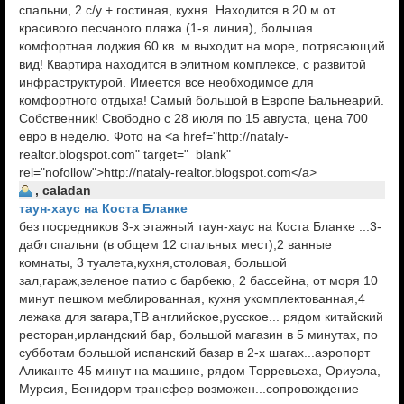
спальни, 2 с/у + гостиная, кухня. Находится в 20 м от
красивого песчаного пляжа (1-я линия), большая
комфортная лоджия 60 кв. м выходит на море, потрясающий
вид! Квартира находится в элитном комплексе, с развитой
инфраструктурой. Имеется все необходимое для
комфортного отдыха! Самый большой в Европе Бальнеарий.
Собственник! Свободно с 28 июля по 15 августа, цена 700
евро в неделю. Фото на <a href="http://nataly-
realtor.blogspot.com" target="_blank"
rel="nofollow">http://nataly-realtor.blogspot.com</a>
, caladan
таун-хаус на Коста Бланке
без посредников 3-х этажный таун-хаус на Коста Бланке ...3-
дабл спальни (в общем 12 спальных мест),2 ванные
комнаты, 3 туалета,кухня,столовая, большой
зал,гараж,зеленое патио с барбекю, 2 бассейна, от моря 10
минут пешком меблированная, кухня укомплектованная,4
лежака для загара,ТВ английское,русское... рядом китайский
ресторан,ирландский бар, большой магазин в 5 минутах, по
субботам большой испанский базар в 2-х шагах...аэропорт
Аликанте 45 минут на машине, рядом Торревьеха, Ориуэла,
Мурсия, Бенидорм трансфер возможен...сопровождение