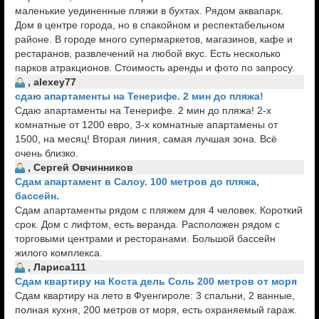
маленькие уединенные пляжи в бухтах. Рядом аквапарк.
Дом в центре города, но в спакойном и респектабельном
районе. В городе много супермаркетов, магазинов, кафе и
рестаранов, развлечений на любой вкус. Есть несколько
парков атракционов. Стоимость аренды и фото по запросу.
, alexey77
сдаю апартаменты на Тенерифе. 2 мин до пляжа!
Сдаю апартаменты на Тенерифе. 2 мин до пляжа! 2-х
комнатные от 1200 евро, 3-х комнатные апартамены от
1500, на месяц! Вторая линия, самая лучшая зона. Всё
очень близко.
, Сергей Овчинников
Сдам апартамент в Салоу. 100 метров до пляжа,
бассейн.
Сдам апартаменты рядом с пляжем для 4 человек. Короткий
срок. Дом с лифтом, есть веранда. Расположен рядом с
торговыми центрами и ресторанами. Большой бассейн
жилого комплекса.
, Лариса111
Сдам квартиру на Коста дель Соль 200 метров от моря
Сдам квартиру на лето в Фуенгироле: 3 спальни, 2 ванные,
полная кухня, 200 метров от моря, есть охраняемый гараж.