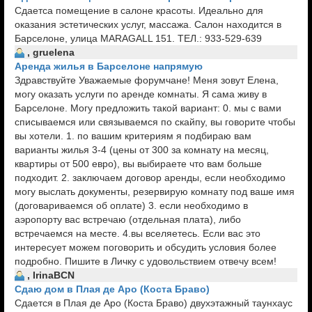
Cдаетса помещение в салоне красоты. Идеально для
оказания эстетических услуг, массажа. Салон находится в
Барселоне, улица MARAGALL 151. ТЕЛ.: 933-529-639
, gruelena
Аренда жилья в Барселоне напрямую
Здравствуйте Уважаемые форумчане! Меня зовут Елена,
могу оказать услуги по аренде комнаты. Я сама живу в
Барселоне. Могу предложить такой вариант: 0. мы с вами
списываемся или связываемся по скайпу, вы говорите чтобы
вы хотели. 1. по вашим критериям я подбираю вам
варианты жилья 3-4 (цены от 300 за комнату на месяц,
квартиры от 500 евро), вы выбираете что вам больше
подходит. 2. заключаем договор аренды, если необходимо
могу выслать документы, резервирую комнату под ваше имя
(договариваемся об оплате) 3. если необходимо в
аэропорту вас встречаю (отдельная плата), либо
встречаемся на месте. 4.вы вселяетесь. Если вас это
интересует можем поговорить и обсудить условия более
подробно. Пишите в Личку с удовольствием отвечу всем!
, IrinaBCN
Сдаю дом в Плая де Аро (Коста Браво)
Сдается в Плая де Аро (Коста Браво) двухэтажный таунхаус