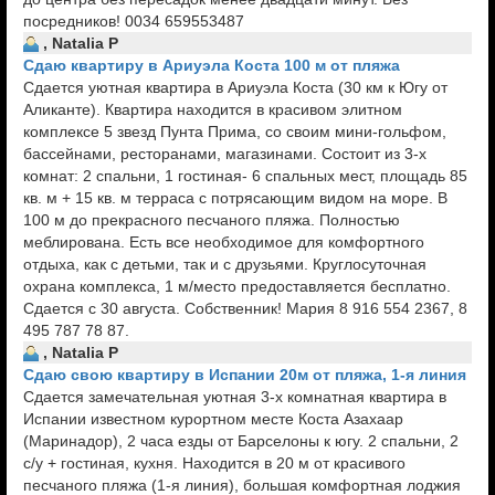
посредников! 0034 659553487
, Natalia P
Сдаю квартиру в Ариуэла Коста 100 м от пляжа
Сдается уютная квартира в Ариуэла Коста (30 км к Югу от
Аликанте). Квартира находится в красивом элитном
комплексе 5 звезд Пунта Прима, со своим мини-гольфом,
бассейнами, ресторанами, магазинами. Состоит из 3-х
комнат: 2 спальни, 1 гостиная- 6 спальных мест, площадь 85
кв. м + 15 кв. м терраса с потрясающим видом на море. В
100 м до прекрасного песчаного пляжа. Полностью
меблирована. Есть все необходимое для комфортного
отдыха, как с детьми, так и с друзьями. Круглосуточная
охрана комплекса, 1 м/место предоставляется бесплатно.
Сдается с 30 августа. Собственник! Мария 8 916 554 2367, 8
495 787 78 87.
, Natalia P
Сдаю свою квартиру в Испании 20м от пляжа, 1-я линия
Сдается замечательная уютная 3-х комнатная квартира в
Испании известном курортном месте Коста Азахаар
(Маринадор), 2 часа езды от Барселоны к югу. 2 спальни, 2
с/у + гостиная, кухня. Находится в 20 м от красивого
песчаного пляжа (1-я линия), большая комфортная лоджия