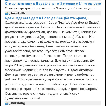
Сниму квартиру в Барселоне на 3 месяца с 14-го августа
Сниму квартиру в Барселоне на 3 месяца с 14-го августа.
, IrinaBCN
Cдам недорого дом в Плая де Аро (Коста Браво)
Сдается июль, август, сентябрь в Плая де Аро (Коста Браво)
двухэтажный таунхаус 125 кв.м. На втором этаже 2 спальни с
двухместными краватями, две ванные комнаты, кабинет с
раздвежным диваном (односпальное место), балкон. На
первом этаже салон с выходом на террасу и с выходом к
комунитарному бассейну, большая кухня полностью
укомплектована, гостевой туалет. Есть спутниковое
телевидение (русское тв.), интернет. Территория по
пиримитру полностью закрыта. Дом на сигнализации. До
моря 200м., многокилометровый белый песчаный пляж и
маленькие уединенные пляжи в бухтах. Рядом аквапарк.
Дом в центре города, но в спакойном и респектабельном
районе. В городе много супермаркетов, магазинов, кафе и
рестаранов, развлечений на любой вкус. Есть несколько
парков атракционов. Стоимость аренды и фото по запросу.
Семьям, которые снимают на длительный срок
существенные скидки!
, mustang