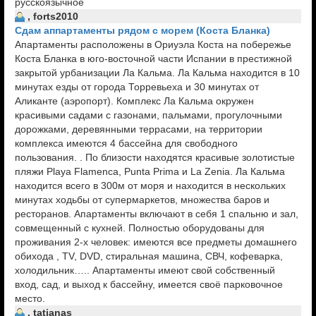
русскоязычное
, forts2010
Сдам аппартаменты рядом с морем (Коста Бланка)
Апартаменты расположены в Ориуэла Коста на побережье
Коста Бланка в юго-восточной части Испании в престижной
закрытой урбанизации Ла Кальма. Ла Кальма находится в 10
минутах езды от города Торревьеха и 30 минутах от
Аликанте (аэропорт). Комплекс Ла Кальма окружен
красивыми садами с газонами, пальмами, прогулочными
дорожками, деревянными террасами, на территории
комплекса имеются 4 бассейна для свободного
пользования. . По близости находятся красивые золотистые
пляжи Playa Flamenca, Punta Prima и La Zenia. Ла Кальма
находится всего в 300м от моря и находится в нескольких
минутах ходьбы от супермаркетов, множества баров и
ресторанов. Апартаменты включают в себя 1 спальню и зал,
совмещенный с кухней. Полностью оборудованы для
проживания 2-х человек: имеются все предметы домашнего
обихода , TV, DVD, стиральная машина, СВЧ, кофеварка,
холодильник….. Апартаменты имеют свой собственный
вход, сад, и выход к бассейну, имеется своё парковочное
место.
, tatianas