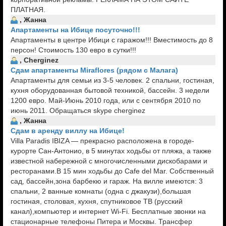
ПЛАТНАЯ.
, Жанна
Апартаменты на Ибице посуточно!!!
Апартаменты в центре Ибици с гаражом!!! Вместимость до 8
персон! Стоимость 130 евро в сутки!!!
, Cherginez
Сдам апартаменты Мiraflores (рядом с Малага)
Апартаменты для семьи из 3-5 человек. 2 спальни, гостиная,
кухня оборудованная бытовой техникой, бассейн. 3 недели
1200 евро. Май-Июнь 2010 года, или с сентября 2010 по
июнь 2011. Обращаться skype cherginez
, Жанна
Сдам в аренду виллу на Ибице!
Villa Paradis IBIZA — прекрасно расположена в городе-
курорте Сан-Антонио, в 5 минутах ходьбы от пляжа, а также
известной набережной с многочисленными дискобарами и
ресторанами.В 15 мин ходьбы до Cafe del Mar. Собственный
сад, бассейн,зона барбекю и гараж. На вилле имеются: 3
спальни, 2 ванные комнаты (одна с джакузи),большая
гостиная, столовая, кухня, спутниковое ТВ (русский
канал),компьютер и интернет Wi-Fi. Бесплатные звонки на
стационарные телефоны Питера и Москвы. Трансфер