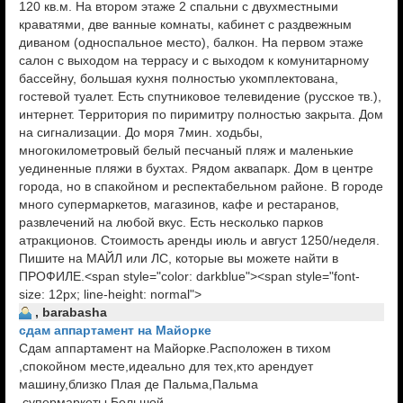
120 кв.м. На втором этаже 2 спальни с двухместными
краватями, две ванные комнаты, кабинет с раздвежным
диваном (односпальное место), балкон. На первом этаже
салон с выходом на террасу и с выходом к комунитарному
бассейну, большая кухня полностью укомплектована,
гостевой туалет. Есть спутниковое телевидение (русское тв.),
интернет. Территория по пиримитру полностью закрыта. Дом
на сигнализации. До моря 7мин. ходьбы,
многокилометровый белый песчаный пляж и маленькие
уединенные пляжи в бухтах. Рядом аквапарк. Дом в центре
города, но в спакойном и респектабельном районе. В городе
много супермаркетов, магазинов, кафе и рестаранов,
развлечений на любой вкус. Есть несколько парков
атракционов. Стоимость аренды июль и август 1250/неделя.
Пишите на МАЙЛ или ЛС, которые вы можете найти в
ПРОФИЛЕ.<span style="color: darkblue"><span style="font-
size: 12px; line-height: normal">
, barabasha
сдам аппартамент на Майорке
Сдам аппартамент на Майорке.Расположен в тихом
,спокойном месте,идеально для тех,кто арендует
машину,близко Плая де Пальма,Пальма
,супермаркеты.Большой