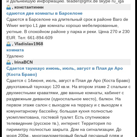
и дальнейшую информацию. teader@gmx.de skype ru_iga
, константиннн
сдаются две комнаты в Барселоне
Сдаются в Барселоне на длительный срок в районе Baro de
Wiwer метро L1 две комнаты хорошо мебелированные,
уютные. В спокойном районе у парка и реки. Цена 270 и 230
EUR. Тел: 661-894-609
, Vladislav1968
комната
Удалено
, IrinaBCN
Сдается таунхаус инюнь, июль, август в Плая де Аро
(Коста Браво)
Сдается c 14июня, июль, август в Плая де Аро (Коста Браво)
двухэтажный таунхаус 120 кв.м. На втором этаже 2 спальни с
двухместными краватями, две ванные комнаты, кабинет с
раздвежным диваном (односпальное место), балкон. На
первом этаже салон с выходом на террасу и с выходом к
комунитарному бассейну, большая кухня полностью
укомплектована, гостевой туалет. Есть спутниковое
телевидение (русское тв.), интернет. Территория по
пиримитру полностью закрыта. Дом на сигнализации. До
моря 200м., многокилометровый белый песчаный пляж и