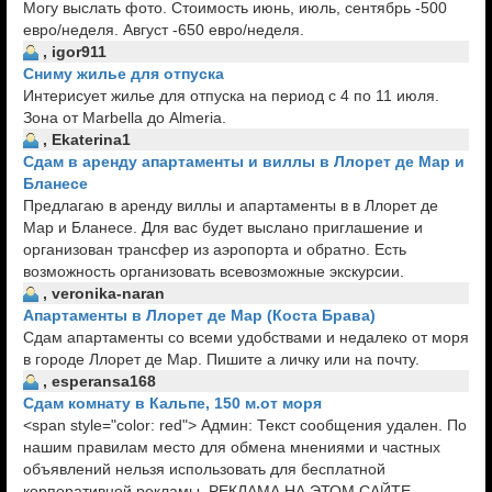
Могу выслать фото. Стоимость июнь, июль, сентябрь -500
евро/неделя. Август -650 евро/неделя.
, igor911
Сниму жилье для отпуска
Интерисует жилье для отпуска на период с 4 по 11 июля.
Зона от Marbella до Almeria.
, Ekaterina1
Сдам в аренду апартаменты и виллы в Ллорет де Мар и
Бланесе
Предлагаю в аренду виллы и апартаменты в в Ллорет де
Мар и Бланесе. Для вас будет выслано приглашение и
организован трансфер из аэропорта и обратно. Есть
возможность организовать всевозможные экскурсии.
, veronika-naran
Апартаменты в Ллорет де Мар (Коста Брава)
Сдам апартаменты со всеми удобствами и недалеко от моря
в городе Ллорет де Мар. Пишите а личку или на почту.
, esperansa168
Сдам комнату в Кальпе, 150 м.от моря
<span style="color: red"> Админ: Текст сообщения удален. По
нашим правилам место для обмена мнениями и частных
объявлений нельзя использовать для бесплатной
корпоративной рекламы. РЕКЛАМА НА ЭТОМ САЙТЕ