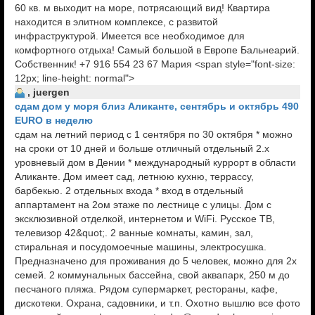
60 кв. м выходит на море, потрясающий вид! Квартира
находится в элитном комплексе, с развитой
инфраструктурой. Имеется все необходимое для
комфортного отдыха! Самый большой в Европе Бальнеарий.
Собственник! +7 916 554 23 67 Мария <span style="font-size:
12px; line-height: normal">
, juergen
сдам дом у моря близ Аликанте, сентябрь и октябрь 490
EURO в неделю
сдам на летний период с 1 сентября по 30 октября * можно
на сроки от 10 дней и больше отличный отдельный 2.х
уровневый дом в Дении * международный куррорт в области
Аликанте. Дом имеет сад, летнюю кухню, террассу,
барбекью. 2 отдельных входа * вход в отдельный
аппартамент на 2ом этаже по лестнице с улицы. Дом с
эксклюзивной отделкой, интернетом и WiFi. Русское ТВ,
телевизор 42&quot;. 2 ванные комнаты, камин, зал,
стиральная и посудомоечные машины, электросушка.
Предназначено для проживания до 5 человек, можно для 2х
семей. 2 коммунальных бассейна, свой аквапарк, 250 м до
песчаного пляжа. Рядом супермаркет, рестораны, кафе,
дискотеки. Охрана, садовники, и т.п. Охотно вышлю все фото