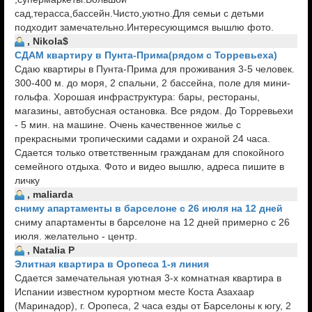
сад,терасса,бассейн.Чисто,уютно.Для семьи с детьми
подходит замечательно.Интересующимся вышлю фото.
, Nikola$
СДАМ квартиру в Пунта-Прима(рядом с Торревьеха)
Сдаю квартиры в Пунта-Прима для проживания 3-5 человек.
300-400 м. до моря, 2 спальни, 2 бассейна, поле для мини-
гольфа. Хорошая инфраструктура: бары, рестораны,
магазины, автобусная остановка. Все рядом. До Торревьехи
- 5 мин. на машине. Очень качественное жилье с
прекрасными тропическими садами и охраной 24 часа.
Сдается только ответственным гражданам для спокойного
семейного отдыха. Фото и видео вышлю, адреса пишите в
личку
, maliarda
сниму апартаменты в барселоне с 26 июля на 12 дней
сниму апартаменты в барселоне на 12 дней примерно с 26
июля. желательно - центр.
, Natalia P
Элитная квартира в Оропеса 1-я линия
Сдается замечательная уютная 3-х комнатная квартира в
Испании известном курортном месте Коста Азахаар
(Маринадор), г. Оропеса, 2 часа езды от Барселоны к югу, 2