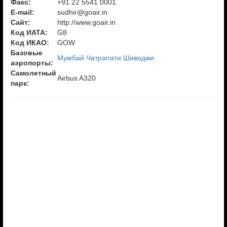
Факс:
+91 22 5541 0001
E-mail:
sudhir@goair.in
Сайт:
http://www.goair.in
Код ИАТА:
G8
Код ИКАО:
GOW
Базовые
Мумбай Чатрапати Шиваджи
аэропорты:
Самолетный
Airbus A320
парк: