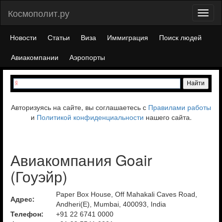
Космополит.ру
Toggl
naviga
Новости
Статьи
Виза
Иммиграция
Поиск людей
Авиакомпании
Аэропорты
Авторизуясь на сайте, вы соглашаетесь с
Правилами работы
и
Политикой конфиденциальности
нашего сайта.
Авиакомпания Goair
(Гоуэйр)
Paper Box House, Off Mahakali Caves Road,
Адрес:
Andheri(E), Mumbai, 400093, India
Телефон:
+91 22 6741 0000