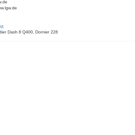
w.de
ww.lgw.de
нд
ier Dash 8 Q400, Dornier 228