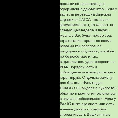
достаточно приезжать для
оформления документов. Если у
вас есть перевод на финский
справки из ЗАГСА, что Вы не
замужем/женаты, то женюсь на
следующей неделе и через
месяц у Вас будет номер соц.
страхования страны со всеми
благами как бесплатная
медицина и обучение, пособие
по безработице и т.п.,
водительское. удостоверение и
ВНЖ.Порядочность и
соблюдение условий договора -
гарантирую. Отдельно замечу
для братвы - Финляндия
НИКОГО НЕ выдаёт в Хуйлостан
обратно и можно тут отлежаться
в случае необходимости. Если у
Вас IQ ниже среднего или есть
лишние деньги - позвольте
сперва украсть Ваши личные