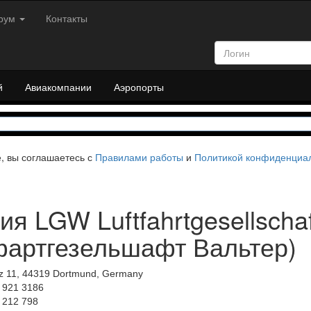
рум
Контакты
й
Авиакомпании
Аэропорты
е, вы соглашаетесь с
Правилами работы
и
Политикой конфиденциа
я LGW Luftfahrtgesellschaf
артгезельшафт Вальтер)
tz 11, 44319 Dortmund, Germany
 921 3186
 212 798