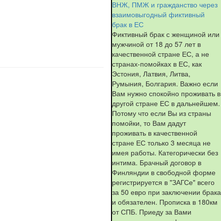
ВНЖ, ПМЖ и гражданство через
взаимовыгодный фиктивный
брак в ЕС
Фиктивный брак с женщиной или
мужчиной от 18 до 57 лет в
качественной стране ЕС, а не
странах-помойках в ЕС, как
Эстония, Латвия, Литва,
Румыния, Болгария. Важно если
Вам нужно спокойно проживать в
другой стране ЕС в дальнейшем.
Потому что если Вы из страны
помойки, то Вам дадут
проживать в качественной
стране ЕС только 3 месяца не
имея работы. Категорически без
интима. Брачный договор в
Финляндии в свободной форме
регистрируется в "ЗАГСе" всего
за 50 евро при заключении брака
и обязателен. Прописка в 180км
от СПБ. Приеду за Вами