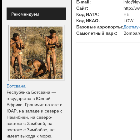
E-mail:
info@lg
Сайт:
http://w
Рекомендуем
Код ИАТА:
HE
Код ИКАО:
LGW
Базовые аэропорты:
Дортму
Самолетный парк:
Bombard
Ботсвана
Республика Ботсвана —
государство в Южной
Африке. Граничит на юге с
ЮАР, на западе и севере с
Намибией, на северо-
востоке с Замбией, на
востоке с Зимбабве, не
имеет выхода к морю.