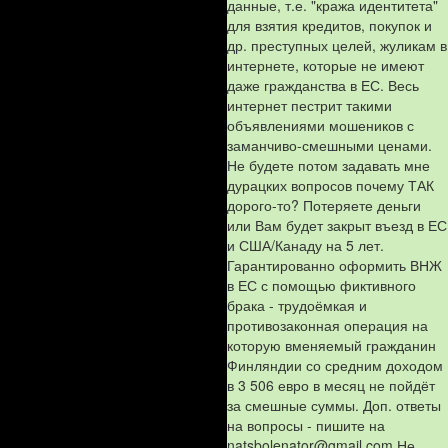
данные, т.е. "кража идентитета"
для взятия кредитов, покупок и
др. преступных целей, жуликам в
интернете, которые не имеют
даже гражданства в ЕС. Весь
интернет пестрит такими
объявлениями мошеников с
заманчиво-смешными ценами.
Не будете потом задавать мне
дурацких вопросов почему ТАК
дорого-то? Потеряете деньги
или Вам будет закрыт въезд в ЕС
и США/Канаду на 5 лет.
Гарантированно оформить ВНЖ
в ЕС с помощью фиктивного
брака - трудоёмкая и
противозаконная операция на
которую вменяемый гражданин
Финляндии со средним доходом
в 3 506 евро в месяц не пойдёт
за смешные суммы. Доп. ответы
на вопросы - пишите на
natsbolenator@gmail.com Не