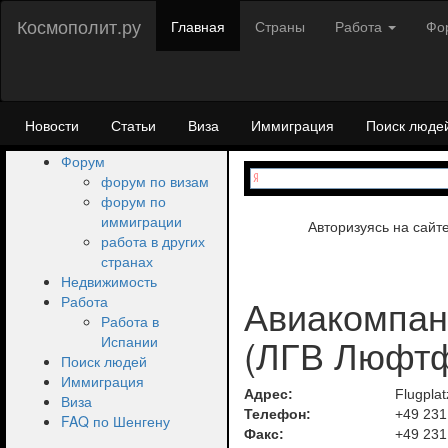
Космополит.ру
Главная
Страны
Работа
Фо
Новости
Статьи
Виза
Иммиграция
Поиск люде
Форум
форум по визам
форум по
иммиграции
Авторизуясь на сайт
работа в других
странах
Недвижимость
Авиакомпани
Работа
Работа в
(ЛГВ Люфтф
Испании
Поиск людей
Иммиграция
Адрес:
Flugpla
Виза
Телефон:
+49 231
FAQ по Шенгену
Факс:
+49 231