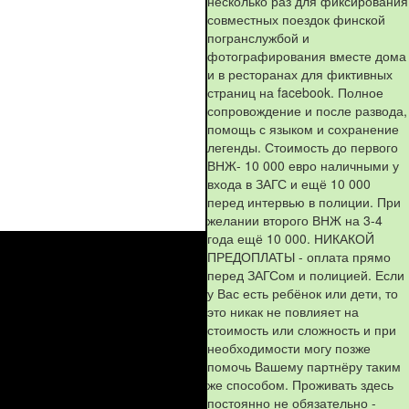
несколько раз для фиксирования
совместных поездок финской
погранслужбой и
фотографирования вместе дома
и в ресторанах для фиктивных
страниц на facebook. Полное
сопровождение и после развода,
помощь с языком и сохранение
легенды. Стоимость до первого
ВНЖ- 10 000 евро наличными у
входа в ЗАГС и ещё 10 000
перед интервью в полиции. При
желании второго ВНЖ на 3-4
года ещё 10 000. НИКАКОЙ
ПРЕДОПЛАТЫ - оплата прямо
перед ЗАГСом и полицией. Если
у Вас есть ребёнок или дети, то
это никак не повлияет на
стоимость или сложность и при
необходимости могу позже
помочь Вашему партнёру таким
же способом. Проживать здесь
постоянно не обязательно -