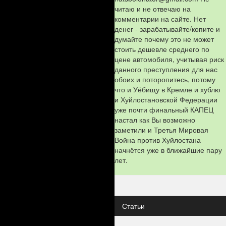
читаю и не отвечаю на
комментарии на сайте. Нет
денег - зарабатывайте/копите и
думайте почему это не может
стоить дешевле среднего по
цене автомобиля, учитывая риск
данного преступления для нас
обоих и поторопитесь, потому
что и Уёбищу в Кремле и хублю
и Хуйлостановской Федерации
уже почти финальный КАПЕЦ
настал как Вы возможно
заметили и Третья Мировая
Война против Хуйлостана
начнётся уже в ближайшие пару
лет.
Статьи