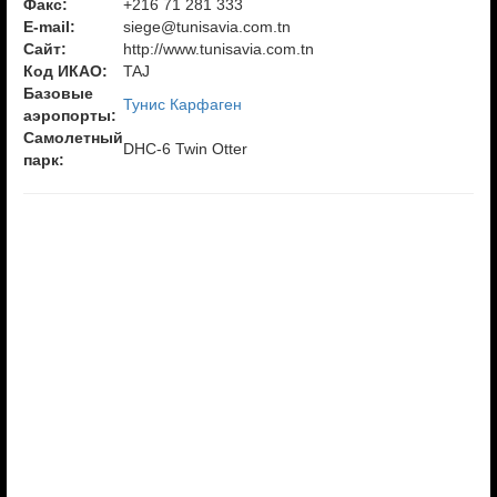
Факс:
+216 71 281 333
E-mail:
siege@tunisavia.com.tn
Сайт:
http://www.tunisavia.com.tn
Код ИКАО:
TAJ
Базовые
Тунис Карфаген
аэропорты:
Самолетный
DHC-6 Twin Otter
парк: