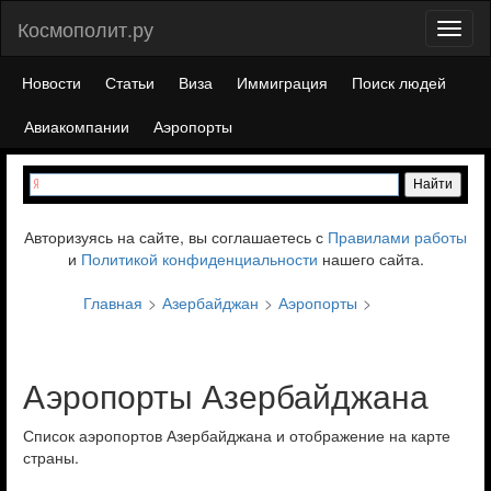
Космополит.ру
Toggl
naviga
Новости
Статьи
Виза
Иммиграция
Поиск людей
Авиакомпании
Аэропорты
Авторизуясь на сайте, вы соглашаетесь с
Правилами работы
и
Политикой конфиденциальности
нашего сайта.
Главная
Азербайджан
Аэропорты
Аэропорты Азербайджана
Список аэропортов Азербайджана и отображение на карте
страны.