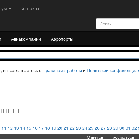
рум
Контакты
й
Авиакомпании
Аэропорты
е, вы соглашаетесь с
Правилами работы
и
Политикой конфиденциа
|
|
|
|
|
|
|
|
|
0
11
12
13
14
15
16
17
18
19
20
21
22
23
24
25
26
27
28
29
30
31
32
Ответов
Просмотров