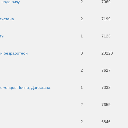
 надо визу
2
7069
ахстана
2
7199
сты
1
7123
 и безработной
3
20223
д
2
7627
оженцев Чечни, Дагестана.
1
7332
2
7659
2
6846