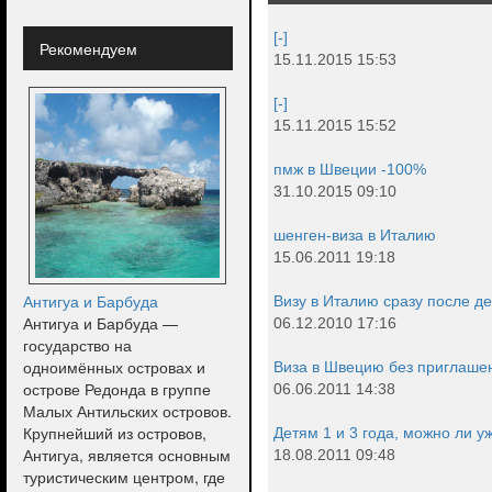
[-]
Рекомендуем
15.11.2015 15:53
[-]
15.11.2015 15:52
пмж в Швеции -100%
31.10.2015 09:10
шенген-виза в Италию
15.06.2011 19:18
Антигуа и Барбуда
Визу в Италию сразу после д
Антигуа и Барбуда —
06.12.2010 17:16
государство на
одноимённых островах и
Виза в Швецию без приглаше
острове Редонда в группе
06.06.2011 14:38
Малых Антильских островов.
Крупнейший из островов,
Детям 1 и 3 года, можно ли у
Антигуа, является основным
18.08.2011 09:48
туристическим центром, где