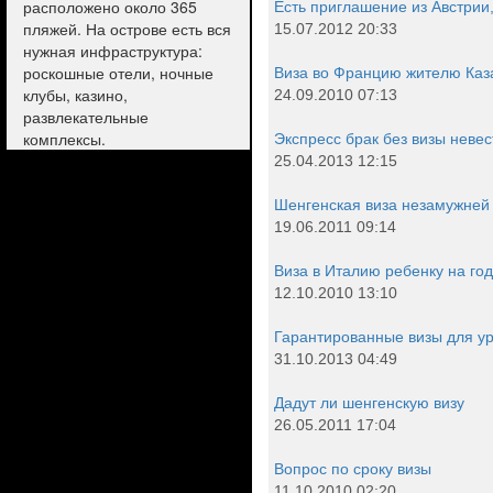
расположено около 365
Есть приглашение из Австрии,
пляжей. На острове есть вся
15.07.2012 20:33
нужная инфраструктура:
роскошные отели, ночные
Виза во Францию жителю Каз
клубы, казино,
24.09.2010 07:13
развлекательные
комплексы.
Экспресс брак без визы неве
25.04.2013 12:15
Шенгенская виза незамужней
19.06.2011 09:14
Виза в Италию ребенку на го
12.10.2010 13:10
Гарантированные визы для ур
31.10.2013 04:49
Дадут ли шенгенскую визу
26.05.2011 17:04
Вопрос по сроку визы
11.10.2010 02:20