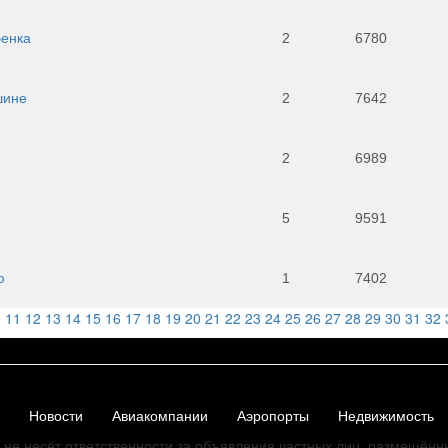
бенка
2
6780
шине
2
7642
2
6989
5
9591
ю
1
7402
0
11
12
13
14
15
16
17
18
19
20
21
22
23
24
25
26
27
28
29
30
31
32
Новости
Авиакомпании
Аэропорты
Недвижимость
не несёт ответственности за объявления частных лиц, размещённ