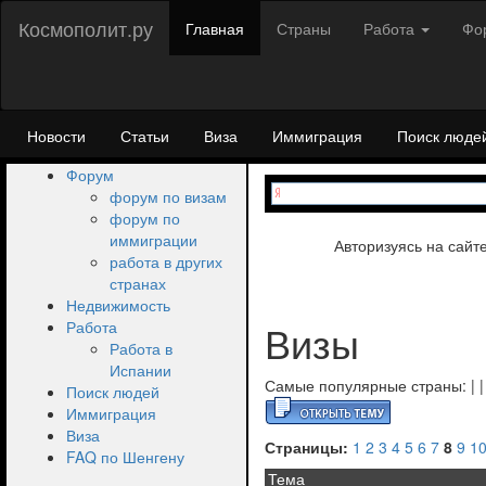
Космополит.ру
Главная
Страны
Работа
Фо
Новости
Статьи
Виза
Иммиграция
Поиск люде
Форум
форум по визам
форум по
иммиграции
Авторизуясь на сайт
работа в других
странах
Недвижимость
Визы
Работа
Работа в
Испании
Самые популярные страны:
|
Поиск людей
Иммиграция
Виза
Страницы:
1
2
3
4
5
6
7
8
9
1
FAQ по Шенгену
Тема