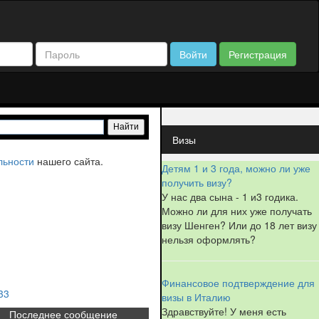
Войти
Регистрация
Визы
льности
нашего сайта.
Детям 1 и 3 года, можно ли уже
получить визу?
У нас два сына - 1 и3 годика.
Можно ли для них уже получать
визу Шенген? Или до 18 лет визу
нельзя оформлять?
Финансовое подтверждение для
33
визы в Италию
Здравствуйте! У меня есть
Последнее сообщение