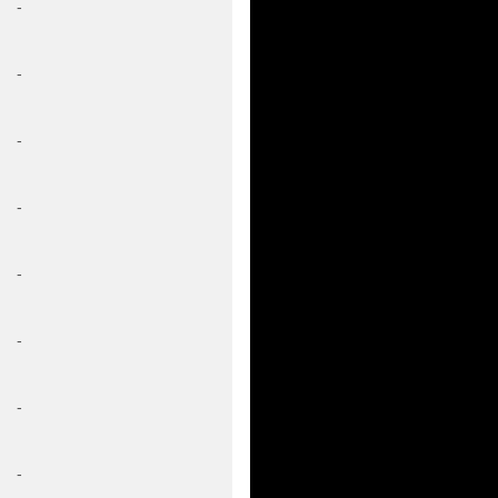
-
-
-
-
-
-
-
-