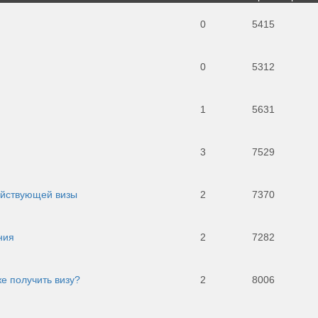
0
5415
0
5312
1
5631
3
7529
ействующей визы
2
7370
ния
2
7282
же получить визу?
2
8006