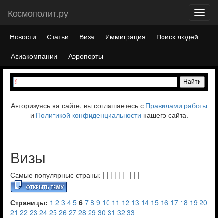
Космополит.ру
Toggl
naviga
Новости
Статьи
Виза
Иммиграция
Поиск людей
Авиакомпании
Аэропорты
Авторизуясь на сайте, вы соглашаетесь с
Правилами работы
и
Политикой конфиденциальности
нашего сайта.
Визы
Самые популярные страны:
|
|
|
|
|
|
|
|
|
|
Страницы:
1
2
3
4
5
6
7
8
9
10
11
12
13
14
15
16
17
18
19
20
21
22
23
24
25
26
27
28
29
30
31
32
33