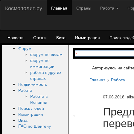
Космополит.ру
Главная
Страны
Работа
Фо
Новости
Статьи
Виза
Иммиграция
Поиск люде
Форум
форум по визам
форум по
иммиграции
Авторизуясь на сайт
работа в других
странах
Главная
Работа
Недвижимость
Работа
Работа в
07.06.2018, alis
Испании
Поиск людей
Предл
Иммиграция
Виза
перев
FAQ по Шенгену