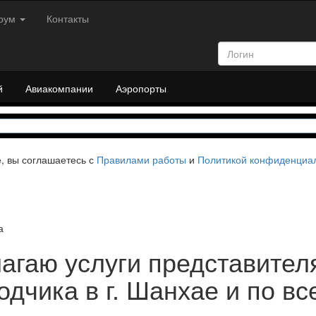
рум
Контакты
й
Авиакомпании
Аэропорты
е, вы соглашаетесь с
Правилами работы
и
Политикой конфиденциа
a
агаю услуги представител
одчика в г. Шанхае и по в