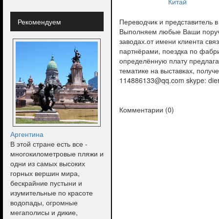
Китай
Рекомендуем
Переводчик и представитель в
Выполняем любые Ваши поручен
заводах.от имени клиента свя
партнёрами, поездка по фабр
определённую плату предлага
тематике на выставках, получ
114886133@qq.com skype: die
Комментарии (
0
)
Аргентина
В этой стране есть все -
многокилометровые пляжи и
одни из самых высоких
горных вершин мира,
бескрайние пустыни и
изумительные по красоте
водопады, огромные
мегаполисы и дикие,