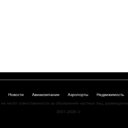
Новости
Авиакомпании
Аэропорты
Недвижимость
не несёт ответственности за объявления частных лиц, размещённ
2001-2026
©