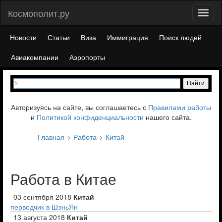
Космополит.ру
Toggl
naviga
Новости
Статьи
Виза
Иммиграция
Поиск людей
Авиакомпании
Аэропорты
Авторизуясь на сайте, вы соглашаетесь с
Правилами работы
и
Политикой конфиденциальности
нашего сайта.
Главная
Работа
Китай
Работа в Китае
03 сентября 2018
Китай
перводчик в ШэньЯн
13 августа 2018
Китай