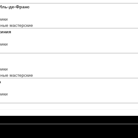
 Иль-де-Франс
ники
ные мастерские
жиния
ники
ники
ные мастерские
а
ники