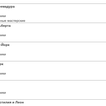
ремадура
ники
ные мастерские
ьберта
ники
-Йорк
ники
рк
ники
ники
астилия и Леон