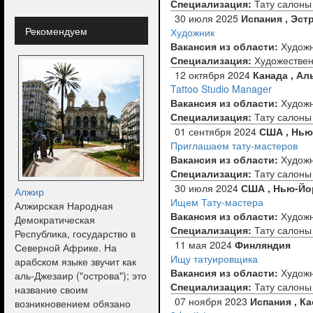
Специализация:
Тату салоны
30 июля 2025
Испания , Эст
Рекомендуем
Художник
Вакансия из области:
Худож
Специализация:
Художествен
12 октября 2024
Канада , Ал
Tattoo Studio Manager
Вакансия из области:
Худож
Специализация:
Тату салоны
01 сентября 2024
США , Нью
Приглашаем тату-мастеров
Вакансия из области:
Худож
Специализация:
Тату салоны
30 июля 2024
США , Нью-Йо
Алжир
Ищем Тату-мастера
Алжирская Народная
Вакансия из области:
Худож
Демократическая
Специализация:
Тату салоны
Республика, государство в
11 мая 2024
Финляндия
Северной Африке. На
Ищу татуировщика
арабском языке звучит как
Вакансия из области:
Худож
аль-Джезаир ("острова"); это
Специализация:
Тату салоны
название своим
07 ноября 2023
Испания , К
возникновением обязано