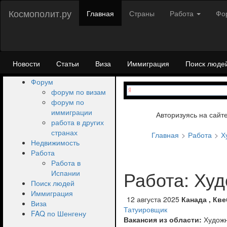
Космополит.ру
Главная
Страны
Работа
Фо
Новости
Статьи
Виза
Иммиграция
Поиск люде
Форум
форум по визам
форум по
иммиграции
Авторизуясь на сайт
работа в других
странах
Главная
Работа
Х
Недвижимость
Работа
Работа в
Работа: Ху
Испании
Поиск людей
Иммиграция
12 августа 2025
Канада , Кве
Виза
Татуировщик
FAQ по Шенгену
Вакансия из области:
Худож