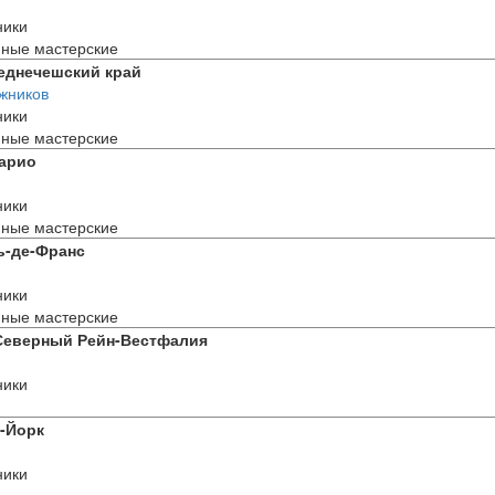
ники
ные мастерские
реднечешский край
жников
ники
ные мастерские
тарио
ники
ные мастерские
ь-де-Франс
ники
ные мастерские
 Северный Рейн-Вестфалия
н
ники
-Йорк
ники