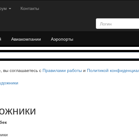
рум
Контакты
й
Авиакомпании
Аэропорты
е, вы соглашаетесь с
Правилами работы
и
Политикой конфиденциа
удожники
дожники
бек
ники