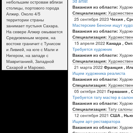
3d artist
небольшим островам вблизи
Вакансия из области:
Худож
столицы, портового города
Специализация:
Художествен
Алжир. Около 4/5
25 сентября 2023
Чехия , С
территории страны
Мастерские Бенони ищут худо
занимает пустыня Сахара.
Вакансия из области:
Худож
На севере Алжир омывается
Специализация:
Художествен
Средиземным морем, на
15 апреля 2022
Канада , Он
востоке граничит с Тунисом
Требуется художник
и Ливией, на юге с Мали и
Вакансия из области:
Худож
Нигером, на западе с
Специализация:
Художествен
Мавританией, Западной
Сахарой и Марокко.
21 марта 2022
Франция , Ил
Ищем художника реалиста
Вакансия из области:
Худож
Специализация:
Художествен
05 октября 2021
Германия ,
Требуется тату мастер в сало
Вакансия из области:
Худож
Специализация:
Тату салоны
12 сентября 2021
США , Нью
Ищем арт-реставратора
Вакансия из области:
Худож