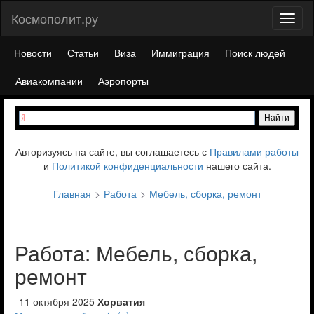
Космополит.ру
Toggl
naviga
Новости
Статьи
Виза
Иммиграция
Поиск людей
Авиакомпании
Аэропорты
Авторизуясь на сайте, вы соглашаетесь с
Правилами работы
и
Политикой конфиденциальности
нашего сайта.
Главная
Работа
Мебель, сборка, ремонт
Работа: Мебель, сборка,
ремонт
11 октября 2025
Хорватия