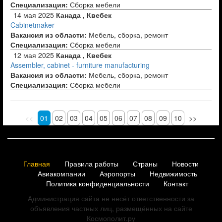
Специализация:
Сборка мебели
14 мая 2025
Канада , Квебек
Cabinetmaker
Вакансия из области:
Мебель, сборка, ремонт
Специализация:
Сборка мебели
12 мая 2025
Канада , Квебек
Assembler, cabinet - furniture manufacturing
Вакансия из области:
Мебель, сборка, ремонт
Специализация:
Сборка мебели
<<
01
02
03
04
05
06
07
08
09
10
>>
Главная
Правила работы
Страны
Новости
Авиакомпании
Аэропорты
Недвижимость
Политика конфиденциальности
Контакт
Администрация сайта не несёт ответственности за
объявления частных лиц, размещённых на сайте
Космополит.ру