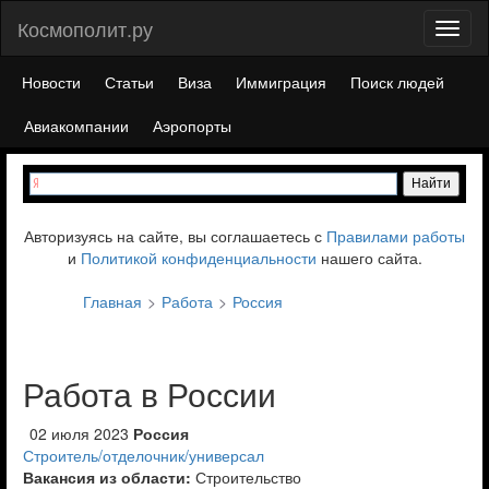
Космополит.ру
Toggl
naviga
Новости
Статьи
Виза
Иммиграция
Поиск людей
Авиакомпании
Аэропорты
Авторизуясь на сайте, вы соглашаетесь с
Правилами работы
и
Политикой конфиденциальности
нашего сайта.
Главная
Работа
Россия
Работа в России
02 июля 2023
Россия
Строитель/отделочник/универсал
Вакансия из области:
Строительство