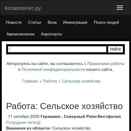
Космополит.ру
Toggl
naviga
Новости
Статьи
Виза
Иммиграция
Поиск людей
Авиакомпании
Аэропорты
Авторизуясь на сайте, вы соглашаетесь с
Правилами работы
и
Политикой конфиденциальности
нашего сайта.
Главная
Работа
Сельское хозяйство
Работа: Сельское хозяйство
11 октября 2025
Германия , Северный Рейн-Вестфалия
Сотрудник (м/ж/д)
Вакансия из области:
Сельское хозяйство