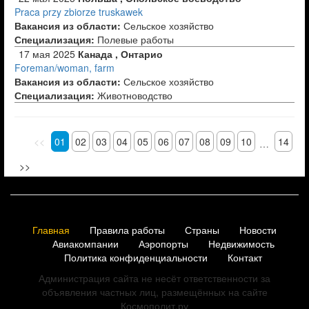
Praca przy zbiorze truskawek
Вакансия из области:
Сельское хозяйство
Специализация:
Полевые работы
17 мая 2025
Канада , Онтарио
Foreman/woman, farm
Вакансия из области:
Сельское хозяйство
Специализация:
Животноводство
<<
01
02
03
04
05
06
07
08
09
10
14
…
>>
Главная
Правила работы
Страны
Новости
Авиакомпании
Аэропорты
Недвижимость
Политика конфиденциальности
Контакт
Администрация сайта не несёт ответственности за
объявления частных лиц, размещённых на сайте
Космополит.ру