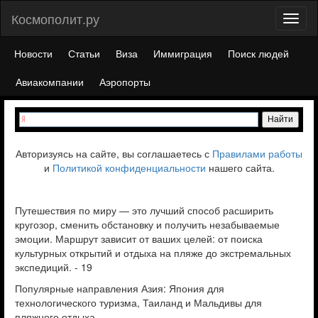
Космополит.ру
Toggl
naviga
Новости
Статьи
Виза
Иммиграция
Поиск людей
Авиакомпании
Аэропорты
Авторизуясь на сайте, вы соглашаетесь с
Правилами работы
и
Политикой конфиденциальности
нашего сайта.
Путешествия по миру — это лучший способ расширить
кругозор, сменить обстановку и получить незабываемые
эмоции. Маршрут зависит от ваших целей: от поиска
культурных открытий и отдыха на пляже до экстремальных
экспедиций. - 19
Популярные направления Азия: Япония для
технологического туризма, Таиланд и Мальдивы для
пляжного отдыха.