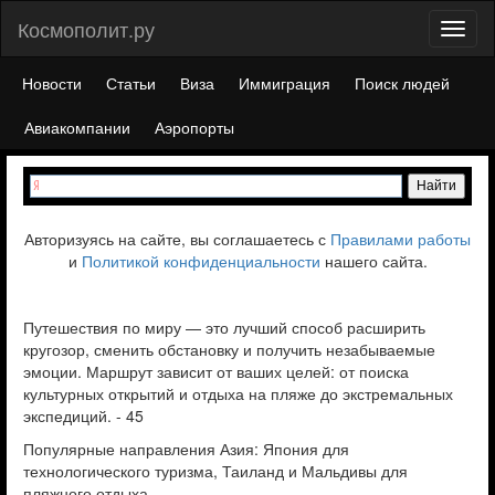
Космополит.ру
Toggl
naviga
Новости
Статьи
Виза
Иммиграция
Поиск людей
Авиакомпании
Аэропорты
Авторизуясь на сайте, вы соглашаетесь с
Правилами работы
и
Политикой конфиденциальности
нашего сайта.
Путешествия по миру — это лучший способ расширить
кругозор, сменить обстановку и получить незабываемые
эмоции. Маршрут зависит от ваших целей: от поиска
культурных открытий и отдыха на пляже до экстремальных
экспедиций. - 45
Популярные направления Азия: Япония для
технологического туризма, Таиланд и Мальдивы для
пляжного отдыха.