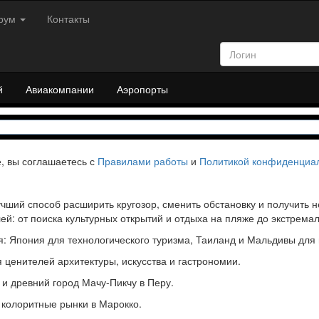
рум
Контакты
й
Авиакомпании
Аэропорты
е, вы соглашаетесь с
Правилами работы
и
Политикой конфиденциа
чший способ расширить кругозор, сменить обстановку и получить
ей: от поиска культурных открытий и отдыха на пляже до экстремал
: Япония для технологического туризма, Таиланд и Мальдивы для 
 ценителей архитектуры, искусства и гастрономии.
и древний город Мачу-Пикчу в Перу.
 колоритные рынки в Марокко.