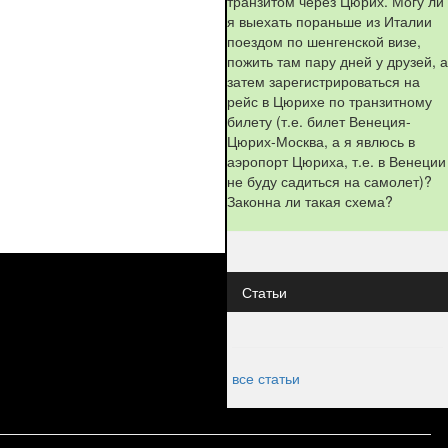
транзитом через Цюрих. Могу ли
я выехать пораньше из Италии
поездом по шенгенской визе,
пожить там пару дней у друзей, а
затем зарегистрироваться на
рейс в Цюрихе по транзитному
билету (т.е. билет Венеция-
Цюрих-Москва, а я явлюсь в
аэропорт Цюриха, т.е. в Венеции
не буду садиться на самолет)?
Законна ли такая схема?
Статьи
все статьи