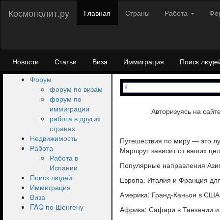
Космополит.ру
Главная
Страны
Работа
Фо
Новости
Статьи
Виза
Иммиграция
Поиск люде
Форум
форум по визам
форум по
иммиграции
Авторизуясь на сайт
работа в других
странах
Недвижимость
Путешествия по миру — это лу
Работа
Маршрут зависит от ваших цел
Работа в
Популярные направления Азия
Испании
Поиск людей
Европа: Италия и Франция для
Иммиграция
Америка: Гранд-Каньон в США 
Виза
FAQ по Шенгену
Африка: Сафари в Танзании и