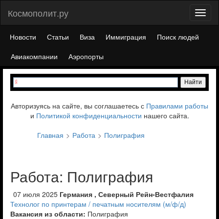
Космополит.ру
Toggl
naviga
Новости
Статьи
Виза
Иммиграция
Поиск людей
Авиакомпании
Аэропорты
Авторизуясь на сайте, вы соглашаетесь с
Правилами работы
и
Политикой конфиденциальности
нашего сайта.
Главная
Работа
Полиграфия
Работа: Полиграфия
07 июля 2025
Германия , Северный Рейн-Вестфалия
Технолог по принтерам / печатным носителям (м/ф/д)
Вакансия из области:
Полиграфия