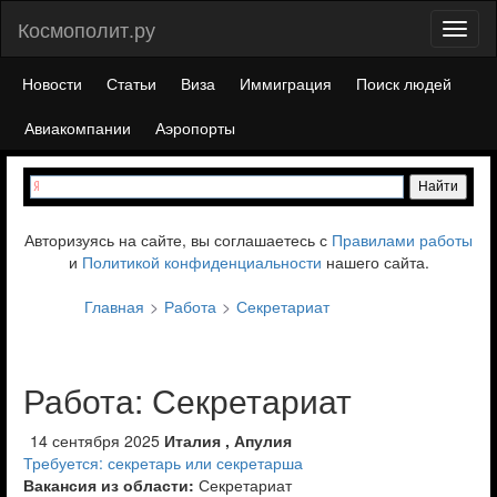
Космополит.ру
Toggl
naviga
Новости
Статьи
Виза
Иммиграция
Поиск людей
Авиакомпании
Аэропорты
Авторизуясь на сайте, вы соглашаетесь с
Правилами работы
и
Политикой конфиденциальности
нашего сайта.
Главная
Работа
Секретариат
Работа: Секретариат
14 сентября 2025
Италия , Апулия
Требуется: секретарь или секретарша
Вакансия из области:
Секретариат